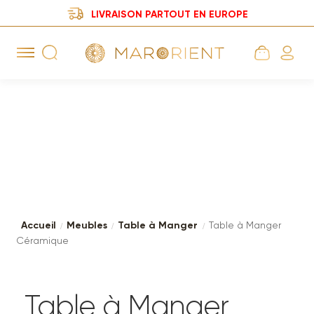
LIVRAISON PARTOUT EN EUROPE
Aller
Aller
à
au
la
contenu
navigation
Accueil
Meubles
Table à Manger
Table à Manger
Céramique
Table à Manger