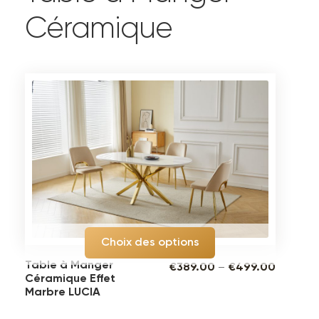
Céramique
Choix des options
Table à Manger
€
389.00
–
€
499.00
Céramique Effet
Marbre LUCIA