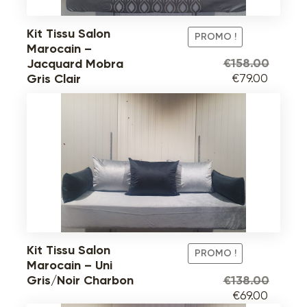
Kit Tissu Salon
PROMO !
Marocain –
€
158.00
Jacquard Mobra
Le
Le
€
79.00
Gris Clair
prix
prix
initial
actuel
était :
est :
€158.00.
€79.00
Kit Tissu Salon
PROMO !
Marocain – Uni
€
138.00
Gris/Noir Charbon
Le
Le
€
69.00