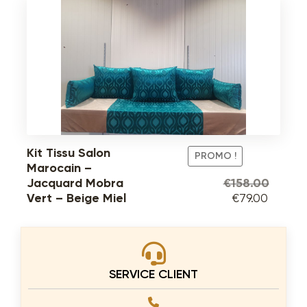
prix
prix
initial
actuel
était :
est :
€138.00.
€69.00
Kit Tissu Salon
PROMO !
Marocain –
€
158.00
Jacquard Mobra
Le
Le
€
79.00
Vert – Beige Miel
prix
prix
initial
actuel
était :
est :
€158.00.
€79.00
SERVICE CLIENT