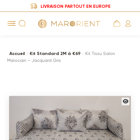
LIVRAISON PARTOUT EN EUROPE
Aller
Aller
à
au
la
contenu
navigation
Accueil
Kit Standard 2M à €69
Kit Tissu Salon
Marocain – Jacquard Gris