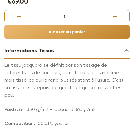
€69.00
quantité
de
Kit
Ajouter au panier
Tissu
Salon
Informations Tissus
Marocain
-
Le tissu jacquard se définit par son tissage de
Jacquard
différents fils de couleurs, le motif n'est pas imprimé
Gris
mais tissé, ce qui le rend plus résistant à l'usure. C'est
un tissu assez épais, de qualité et qui se froisse très
peu.
Poids:
uni 350 g/m2 – jacquard 360 g/m2
Composition:
100% Polyester