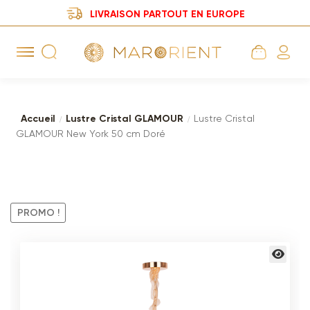
LIVRAISON PARTOUT EN EUROPE
Aller
Aller
à
au
la
contenu
navigation
Accueil
Lustre Cristal GLAMOUR
Lustre Cristal
GLAMOUR New York 50 cm Doré
PROMO !