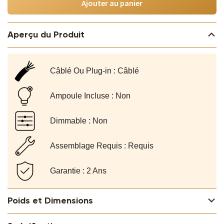
Ajouter au panier
Cristal
GLAMOUR
Aperçu du Produit
New
York
50
Câblé Ou Plug-in : Câblé
cm
Doré
Ampoule Incluse : Non
Dimmable : Non
Assemblage Requis : Requis
Garantie : 2 Ans
Poids et Dimensions