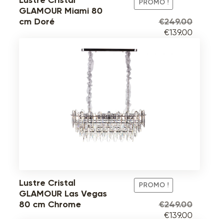
Lustre Cristal
PROMO !
GLAMOUR Miami 80
€
249.00
cm Doré
Le
Le
€
139.00
prix
prix
initial
actuel
était :
est :
€249.00.
€139.0
Lustre Cristal
PROMO !
GLAMOUR Las Vegas
€
249.00
80 cm Chrome
Le
Le
€
139.00