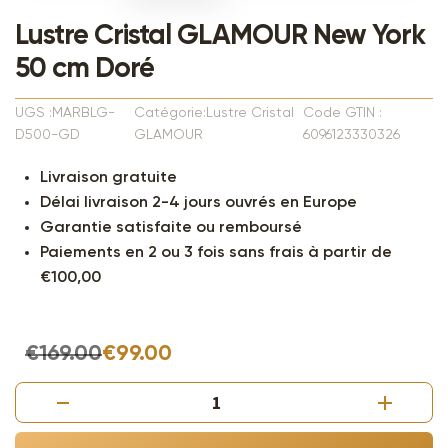
Lustre Cristal GLAMOUR New York
50 cm Doré
UGS :MARBLG-
Catégorie:Lustre Cristal
Code GTIN :
D500-GD
GLAMOUR
6096123330326
Livraison gratuite
Délai livraison 2-4 jours ouvrés en Europe
Garantie satisfaite ou remboursé
Paiements en 2 ou 3 fois sans frais à partir de
€100,00
€169.00
€99.00
quantité
de
Lustre