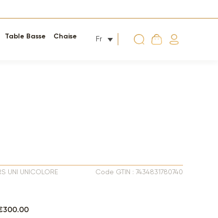
Table Basse
Chaise
Fr
RS UNI UNICOLORE
Code GTIN : 7434831780740
 €300.00