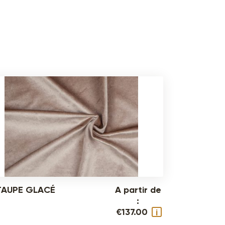
TAUPE GLACÉ
A partir de
:
€
137.00
i