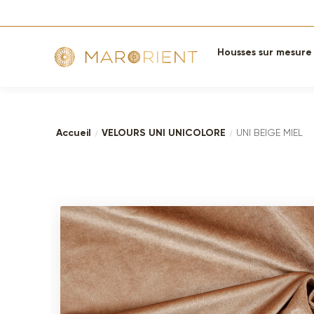
Aller
Aller
à
au
Housses sur mesure
la
contenu
navigation
Accueil
VELOURS UNI UNICOLORE
UNI BEIGE MIEL