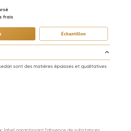
ursé
 frais
s
Échantillon
 sedari sont des matières épaisses et qualitatives
; label garantissant l’absence de substances