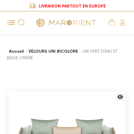
LIVRAISON PARTOUT EN EUROPE
Aller
Aller
à
au
la
contenu
navigation
Accueil
VELOURS UNI BICOLORE
UNI VERT D’EAU ET
BEIGE CRÈME